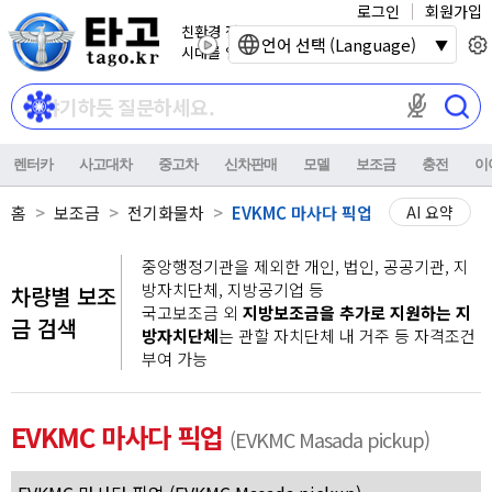
로그인
회원가입
친환경 전기자동차
언어 선택 (Language)
시대를 열어갑니다.
마이크 권한이
렌터카
사고대차
중고차
신차판매
모델
보조금
충전
이
홈
보조금
전기화물차
EVKMC 마사다 픽업
AI 요약
중앙행정기관을 제외한 개인, 법인, 공공기관, 지
방자치단체, 지방공기업 등
차량별 보조
국고보조금 외
지방보조금을 추가로 지원하는 지
금 검색
방자치단체
는 관할 자치단체 내 거주 등 자격조건
부여 가능
EVKMC 마사다 픽업
(EVKMC Masada pickup)