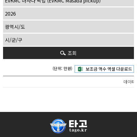
조회
(단위: 만원)
데이터