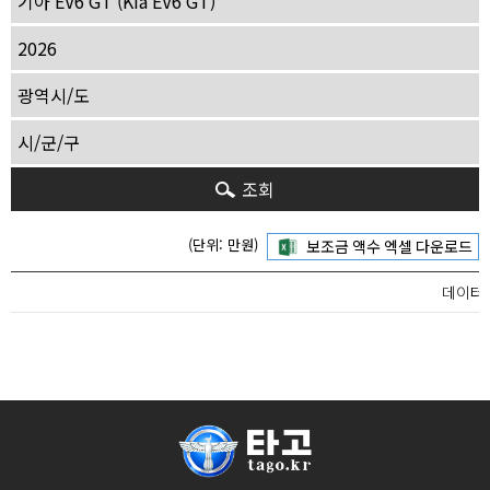
조회
(단위: 만원)
데이터