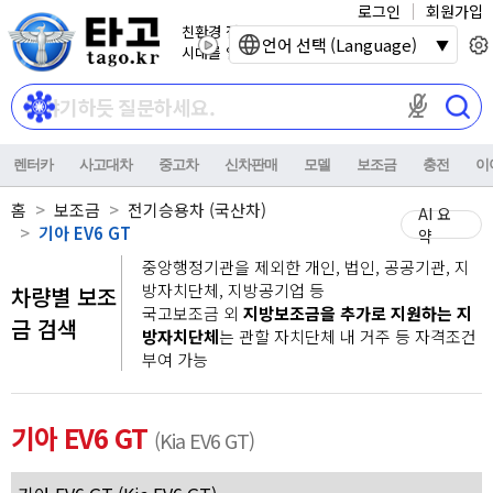
로그인
회원가입
친환경 전기자동차
언어 선택 (Language)
시대를 열어갑니다.
마이크 권한이
렌터카
사고대차
중고차
신차판매
모델
보조금
충전
이
홈
보조금
전기승용차 (국산차)
AI 요
기아 EV6 GT
약
중앙행정기관을 제외한 개인, 법인, 공공기관, 지
방자치단체, 지방공기업 등
차량별 보조
국고보조금 외
지방보조금을 추가로 지원하는 지
금 검색
방자치단체
는 관할 자치단체 내 거주 등 자격조건
부여 가능
기아 EV6 GT
(Kia EV6 GT)