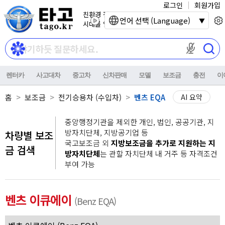
로그인
회원가입
친환경 전기자동차
언어 선택 (Language)
시대를 열어갑니다.
마이크 권한이
렌터카
사고대차
중고차
신차판매
모델
보조금
충전
이
홈
보조금
전기승용차 (수입차)
벤츠 EQA
AI 요약
중앙행정기관을 제외한 개인, 법인, 공공기관, 지
방자치단체, 지방공기업 등
차량별 보조
국고보조금 외
지방보조금을 추가로 지원하는 지
금 검색
방자치단체
는 관할 자치단체 내 거주 등 자격조건
부여 가능
벤츠 이큐에이
(Benz EQA)