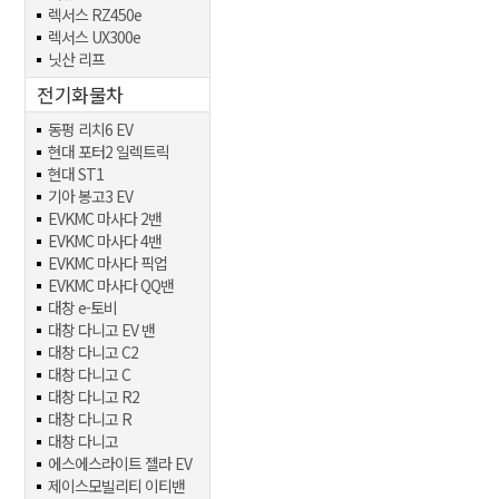
렉서스 RZ450e
렉서스 UX300e
닛산 리프
전기화물차
동펑 리치6 EV
현대 포터2 일렉트릭
현대 ST1
기아 봉고3 EV
EVKMC 마사다 2밴
EVKMC 마사다 4밴
EVKMC 마사다 픽업
EVKMC 마사다 QQ밴
대창 e-토비
대창 다니고 EV 밴
대창 다니고 C2
대창 다니고 C
대창 다니고 R2
대창 다니고 R
대창 다니고
에스에스라이트 젤라 EV
제이스모빌리티 이티밴