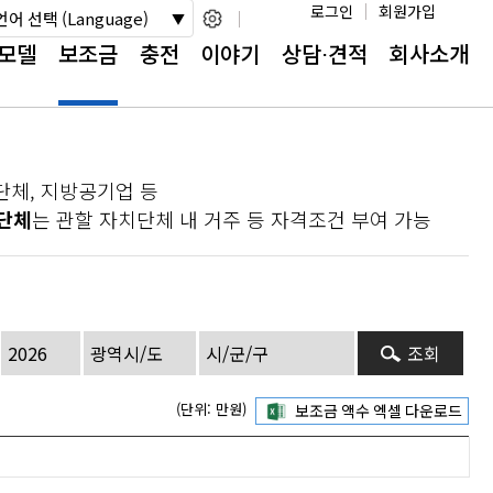
로그인
회원가입
언어 선택 (Language)
모델
보조금
충전
이야기
상담⋅견적
회사소개
단체, 지방공기업 등
단체
는 관할 자치단체 내 거주 등 자격조건 부여 가능
조회
(단위: 만원)