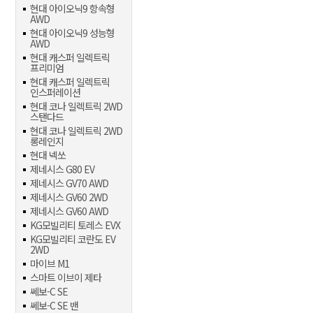
현대 아이오닉9 항속형
AWD
현대 아이오닉9 성능형
AWD
현대 캐스퍼 일렉트릭
프리미엄
현대 캐스퍼 일렉트릭
인스퍼레이션
현대 코나 일렉트릭 2WD
스탠다드
현대 코나 일렉트릭 2WD
롱레인지
현대 넥쏘
제네시스 G80 EV
제네시스 GV70 AWD
제네시스 GV60 2WD
제네시스 GV60 AWD
KG모빌리티 토레스 EVX
KG모빌리티 코란도 EV
2WD
마이브 M1
스마트 이브이 제타
쎄보-C SE
쎄보-C SE 밴