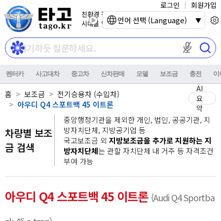
로그인
회원가입
친환경 전기자동차
언어 선택 (Language)
시대를 열어갑니다.
마이크 권한이
렌터카
사고대차
중고차
신차판매
모델
보조금
충전
이
AI
홈
보조금
전기승용차 (수입차)
요
아우디 Q4 스포트백 45 이트론
약
중앙행정기관을 제외한 개인, 법인, 공공기관, 지
방자치단체, 지방공기업 등
차량별 보조
국고보조금 외
지방보조금을 추가로 지원하는 지
금 검색
방자치단체
는 관할 자치단체 내 거주 등 자격조건
부여 가능
아우디 Q4 스포트백 45 이트론
(Audi Q4 Sportba