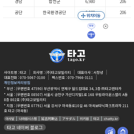
경남
합천군
6,980
206
공단
한국환경공단
6,980
206
사이트명 : 타고
회사명 : (주)타고모빌리티
대표이사 : 서창녕
대표전화 : 070-5067-3100
팩스번호 : 070-7966-3111
개인정보처리방침
* 부산 : (우편번호 47590) 부산광역시 연제구 월드컵대로 34, 3층 ㈜타고렌터카
* 서울 : (우편번호 08507) 서울시 금천구 가산디지털1로 168 우림라이온스밸리 A동
8층 802호 (주)타고모빌리티
* 지점 :
(우편번호 07791) 서울 강서구 마곡동로10길 46 마곡보타닉파크프라자 211
호 타고 (마곡동)
아사달
나라원시스템
延吉阿斯达
アサダル
위키원
타고
chatty.kr
타고 네이버 블로그