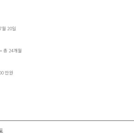
 7월 20일
= 총 24개월
00 만원
도