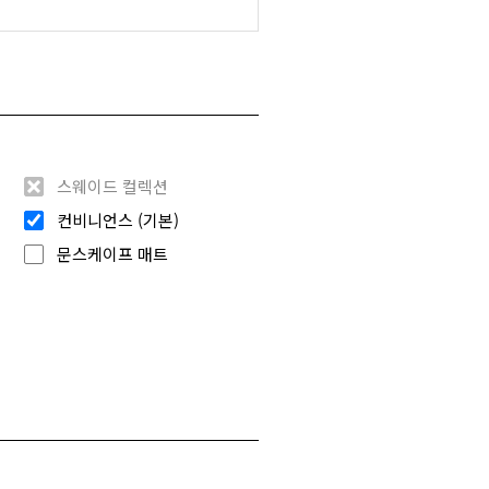
스웨이드 컬렉션
컨비니언스 (기본)
문스케이프 매트