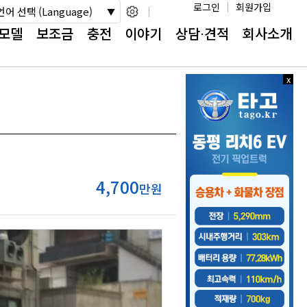
로그인
회원가입
언어 선택 (Language)
모델
보조금
충전
이야기
상담⋅견적
회사소개
x
x
닫
닫
기
기
4,700
만원