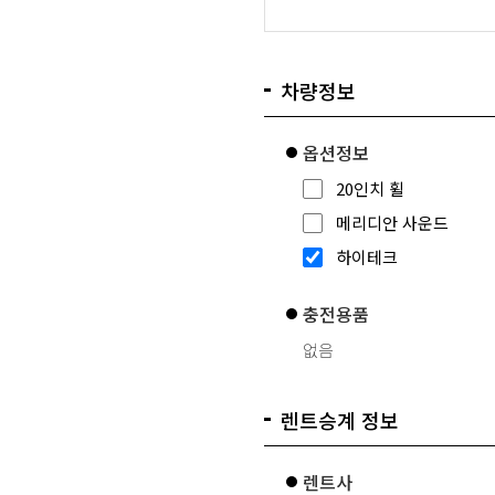
차량정보
옵션정보
20인치 휠
메리디안 사운드
하이테크
충전용품
없음
렌트승계 정보
렌트사