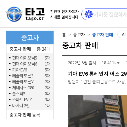
친환경 전기자동차
시대를 열어갑니다.
홈
중고차
중고차 판매
AI
중고차
중고차 판매
중고차 판매
총 24대
현대 아이오닉5
5대
2022년 5월 출시
18,411km
현대 아이오닉6
1대
기아 EV6
5대
기아 EV6 롱레인지 어스 2
테슬라 모델3
5대
테슬라 모델Y
2대
임원이 1년간 출퇴근용으로 사용, 
제네시스 G80
2대
폴스타2
0대
스마트 EV Z
3대
마사다 2밴
1대
중고차 판매 등록