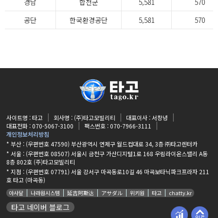
경남
합천군
5,581
570
공단
한국환경공단
5,581
570
사이트명 : 타고
회사명 : (주)타고모빌리티
대표이사 : 서창녕
대표전화 : 070-5067-3100
팩스번호 : 070-7966-3111
개인정보처리방침
* 부산 : (우편번호 47590) 부산광역시 연제구 월드컵대로 34, 3층 ㈜타고렌터카
* 서울 : (우편번호 08507) 서울시 금천구 가산디지털1로 168 우림라이온스밸리 A동
8층 802호 (주)타고모빌리티
* 지점 :
(우편번호 07791) 서울 강서구 마곡동로10길 46 마곡보타닉파크프라자 211
호 타고 (마곡동)
아사달
나라원시스템
延吉阿斯达
アサダル
위키원
타고
chatty.kr
타고 네이버 블로그