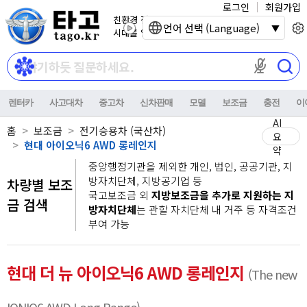
로그인
회원가입
친환경 전기자동차
언어 선택 (Language)
시대를 열어갑니다.
마이크 권한이
렌터카
사고대차
중고차
신차판매
모델
보조금
충전
이
AI
홈
보조금
전기승용차 (국산차)
요
현대 아이오닉6 AWD 롱레인지
약
중앙행정기관을 제외한 개인, 법인, 공공기관, 지
방자치단체, 지방공기업 등
차량별 보조
국고보조금 외
지방보조금을 추가로 지원하는 지
금 검색
방자치단체
는 관할 자치단체 내 거주 등 자격조건
부여 가능
현대 더 뉴 아이오닉6 AWD 롱레인지
(The new