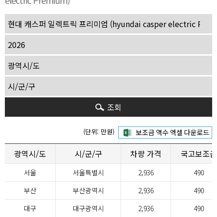
electric Premium)
조회
(단위: 만원)
광역시/도
시/군/구
차량 가격
국고보조금
서울
서울특별시
2,936
490
부산
부산광역시
2,936
490
대구
대구광역시
2,936
490