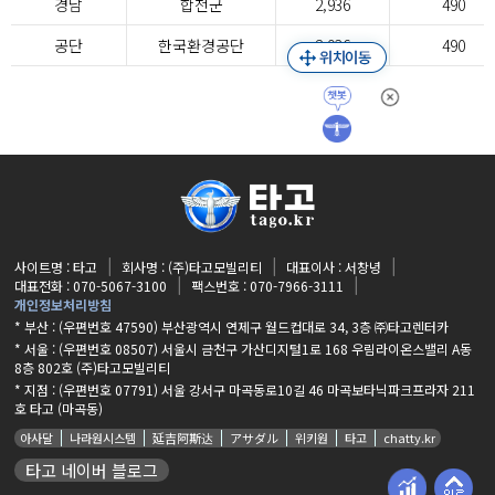
경남
합천군
2,936
490
공단
한국환경공단
2,936
490
사이트명 : 타고
회사명 : (주)타고모빌리티
대표이사 : 서창녕
대표전화 : 070-5067-3100
팩스번호 : 070-7966-3111
개인정보처리방침
* 부산 : (우편번호 47590) 부산광역시 연제구 월드컵대로 34, 3층 ㈜타고렌터카
* 서울 : (우편번호 08507) 서울시 금천구 가산디지털1로 168 우림라이온스밸리 A동
8층 802호 (주)타고모빌리티
* 지점 :
(우편번호 07791) 서울 강서구 마곡동로10길 46 마곡보타닉파크프라자 211
호 타고 (마곡동)
아사달
나라원시스템
延吉阿斯达
アサダル
위키원
타고
chatty.kr
타고 네이버 블로그