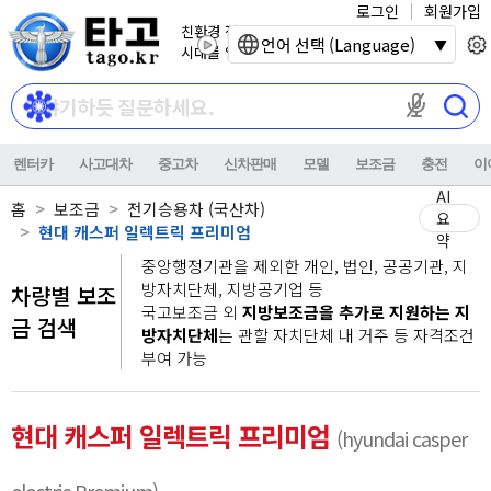
로그인
회원가입
친환경 전기자동차
언어 선택 (Language)
시대를 열어갑니다.
마이크 권한이
렌터카
사고대차
중고차
신차판매
모델
보조금
충전
이
AI
홈
보조금
전기승용차 (국산차)
요
현대 캐스퍼 일렉트릭 프리미엄
약
중앙행정기관을 제외한 개인, 법인, 공공기관, 지
방자치단체, 지방공기업 등
차량별 보조
국고보조금 외
지방보조금을 추가로 지원하는 지
금 검색
방자치단체
는 관할 자치단체 내 거주 등 자격조건
부여 가능
현대 캐스퍼 일렉트릭 프리미엄
(hyundai casper