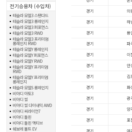
경기
군
전기승용차 (수입차)
경기
의
테슬라 모델3 스탠다드
테슬라 모델3 롱레인지
경기
하
테슬라 모델3 퍼포먼스
경기
용
테슬라 모델3 RWD
테슬라 모델3 프리미엄
롱레인지 RWD
경기
파
테슬라 모델Y 롱레인지
경기
이
테슬라 모델Y 퍼포먼스
테슬라 모델Y RWD
경기
안
테슬라 모델Y 프리미엄
RWD
경기
김
테슬라 모델Y 프리미엄
롱레인지
경기
화
테슬라 모델S 롱레인지
비야디 아토3
경기
광
비야디 씰
비야디 씰 다이내믹 AWD
경기
양
비야디 씨라이언7
비야디 돌핀
경기
포
비야디 돌핀 액티브
쉐보레 볼트 EV
경기
여