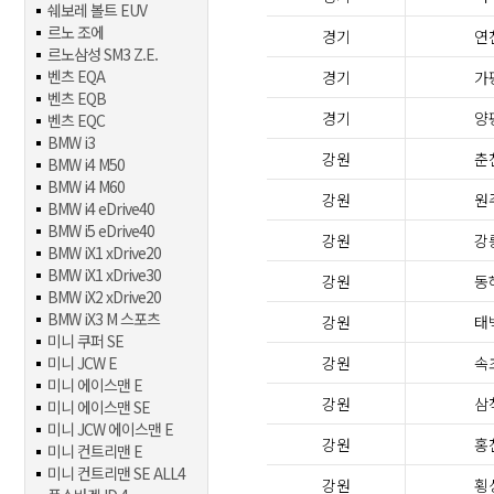
쉐보레 볼트 EUV
르노 조에
경기
연
르노삼성 SM3 Z.E.
벤츠 EQA
경기
가
벤츠 EQB
경기
양
벤츠 EQC
BMW i3
강원
춘
BMW i4 M50
BMW i4 M60
강원
원
BMW i4 eDrive40
BMW i5 eDrive40
강원
강
BMW iX1 xDrive20
BMW iX1 xDrive30
강원
동
BMW iX2 xDrive20
BMW iX3 M 스포츠
강원
태
미니 쿠퍼 SE
미니 JCW E
강원
속
미니 에이스맨 E
강원
삼
미니 에이스맨 SE
미니 JCW 에이스맨 E
강원
홍
미니 컨트리맨 E
미니 컨트리맨 SE ALL4
강원
횡