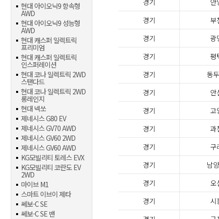
경기
안
현대 아이오닉9 항속형
AWD
경기
부
현대 아이오닉9 성능형
AWD
경기
광
현대 캐스퍼 일렉트릭
프리미엄
경기
평
현대 캐스퍼 일렉트릭
인스퍼레이션
현대 코나 일렉트릭 2WD
경기
동
스탠다드
현대 코나 일렉트릭 2WD
경기
안
롱레인지
현대 넥쏘
경기
고
제네시스 G80 EV
제네시스 GV70 AWD
경기
과
제네시스 GV60 2WD
경기
구
제네시스 GV60 AWD
KG모빌리티 토레스 EVX
경기
남
KG모빌리티 코란도 EV
2WD
경기
오
마이브 M1
스마트 이브이 제타
경기
시
쎄보-C SE
쎄보-C SE 밴