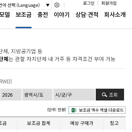
로그인
회원가입
언어 선택 (Language)
모델
보조금
충전
이야기
상담⋅견적
회사소개
단체, 지방공기업 등
단체
는 관할 자치단체 내 거주 등 자격조건 부여 가능
 RWD)
조회
(단위: 만원)
조금
보조금 합계
예상 구매가
참고