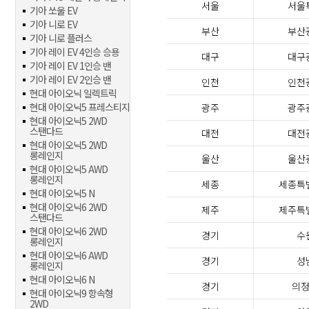
서울
서울
기아 쏘울 EV
기아 니로 EV
부산
부산
기아 니로 플러스
기아 레이 EV 4인승 승용
대구
대구
기아 레이 EV 1인승 밴
기아 레이 EV 2인승 밴
인천
인천
현대 아이오닉 일렉트릭
현대 아이오닉5 프레스티지
광주
광주
현대 아이오닉5 2WD
스탠다드
대전
대전
현대 아이오닉5 2WD
롱레인지
울산
울산
현대 아이오닉5 AWD
롱레인지
세종
세종특
현대 아이오닉5 N
현대 아이오닉6 2WD
제주
제주특
스탠다드
현대 아이오닉6 2WD
경기
수
롱레인지
현대 아이오닉6 AWD
경기
성
롱레인지
현대 아이오닉6 N
경기
의
현대 아이오닉9 항속형
2WD