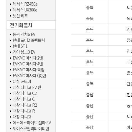
렉서스 RZ450e
충북
보
렉서스 UX300e
닛산 리프
충북
옥
전기화물차
충북
영
동펑 리치6 EV
현대 포터2 일렉트릭
충북
증
현대 ST1
충북
진
기아 봉고3 EV
EVKMC 마사다 2밴
충북
괴
EVKMC 마사다 4밴
EVKMC 마사다 픽업
충북
음
EVKMC 마사다 QQ밴
대창 e-토비
충북
단
대창 다니고 EV 밴
대창 다니고 C2
충남
천
대창 다니고 C
대창 다니고 R2
충남
공
대창 다니고 R
충남
보
대창 다니고
에스에스라이트 젤라 EV
충남
아
제이스모빌리티 이티밴