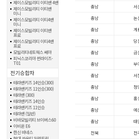
제이스모빌리티 이티밴 4밴
충남
서
제이스모빌리티 이티밴
미니
충남
논
제이스모빌리티 이티4밴
미니
충남
계
제이스모빌리티 이티밴
프로
충남
당
제이스모빌리티 이티4밴
프로
모빌리티네트웍스 쎄아
충남
금
피닉스코리아 썬라이즈-
T01
충남
부
전기승합차
충남
서
테라밴키즈 14인승(300)
충남
청
테라밴키즈 11인승(300)
테라밴 (300)
충남
홍
테라밴키즈 14인승
테라밴키즈 11인승
충남
예
테라밴 (일반)
비바모빌리티 브이버스60
충남
태
이비온 E6
한신 바네스
전북
전
현대 카운티 일렉트릭