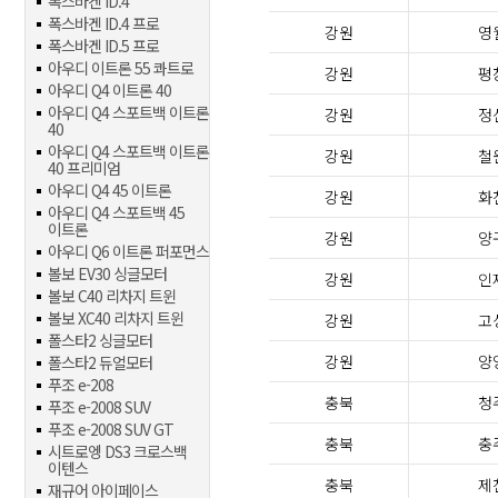
폭스바겐 ID.4
폭스바겐 ID.4 프로
강원
영
폭스바겐 ID.5 프로
아우디 이트론 55 콰트로
강원
평
아우디 Q4 이트론 40
아우디 Q4 스포트백 이트론
강원
정
40
아우디 Q4 스포트백 이트론
강원
철
40 프리미엄
아우디 Q4 45 이트론
강원
화
아우디 Q4 스포트백 45
이트론
강원
양
아우디 Q6 이트론 퍼포먼스
볼보 EV30 싱글모터
강원
인
볼보 C40 리차지 트윈
볼보 XC40 리차지 트윈
강원
고
폴스타2 싱글모터
강원
양
폴스타2 듀얼모터
푸조 e-208
충북
청
푸조 e-2008 SUV
푸조 e-2008 SUV GT
충북
충
시트로엥 DS3 크로스백
이텐스
충북
제
재규어 아이페이스