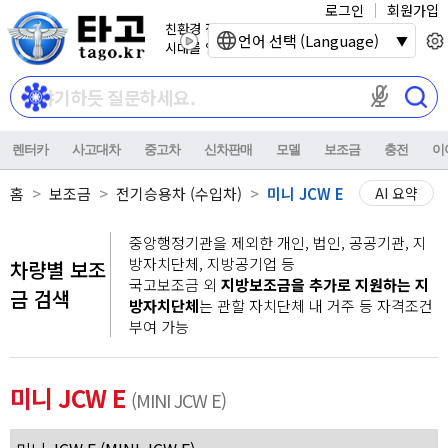
로그인
회원가입
친환경 전기자동차
언어 선택 (Language)
시대를 열어갑니다.
마이크 권한이
렌터카
사고대차
중고차
신차판매
모델
보조금
충전
이
홈
보조금
전기승용차 (수입차)
미니 JCW E
AI 요약
중앙행정기관을 제외한 개인, 법인, 공공기관, 지
방자치단체, 지방공기업 등
차량별 보조
국고보조금 외
지방보조금을 추가로 지원하는 지
금 검색
방자치단체
는 관할 자치단체 내 거주 등 자격조건
부여 가능
미니 JCW E
(MINI JCW E)