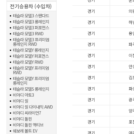
경기
군
전기승용차 (수입차)
경기
의
테슬라 모델3 스탠다드
테슬라 모델3 롱레인지
경기
하
테슬라 모델3 퍼포먼스
경기
용
테슬라 모델3 RWD
테슬라 모델3 프리미엄
롱레인지 RWD
경기
파
테슬라 모델Y 롱레인지
경기
이
테슬라 모델Y 퍼포먼스
테슬라 모델Y RWD
경기
안
테슬라 모델Y 프리미엄
RWD
경기
김
테슬라 모델Y 프리미엄
롱레인지
경기
화
테슬라 모델S 롱레인지
비야디 아토3
경기
광
비야디 씰
비야디 씰 다이내믹 AWD
경기
양
비야디 씨라이언7
비야디 돌핀
경기
포
비야디 돌핀 액티브
쉐보레 볼트 EV
경기
여