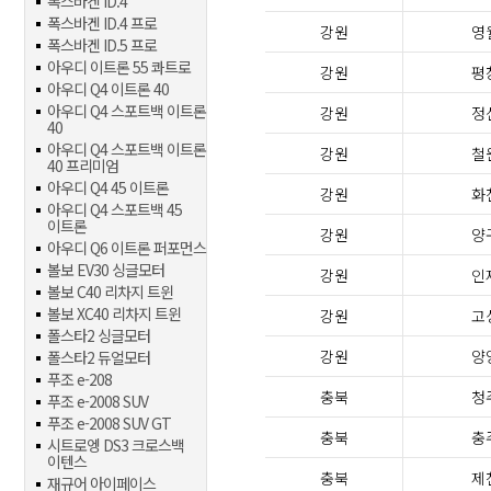
폭스바겐 ID.4
폭스바겐 ID.4 프로
강원
영
폭스바겐 ID.5 프로
아우디 이트론 55 콰트로
강원
평
아우디 Q4 이트론 40
아우디 Q4 스포트백 이트론
강원
정
40
아우디 Q4 스포트백 이트론
강원
철
40 프리미엄
아우디 Q4 45 이트론
강원
화
아우디 Q4 스포트백 45
이트론
강원
양
아우디 Q6 이트론 퍼포먼스
볼보 EV30 싱글모터
강원
인
볼보 C40 리차지 트윈
볼보 XC40 리차지 트윈
강원
고
폴스타2 싱글모터
강원
양
폴스타2 듀얼모터
푸조 e-208
충북
청
푸조 e-2008 SUV
푸조 e-2008 SUV GT
충북
충
시트로엥 DS3 크로스백
이텐스
충북
제
재규어 아이페이스