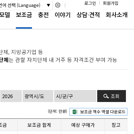
로그인
회원가입
언어 선택 (Language)
모델
보조금
충전
이야기
상담⋅견적
회사소개
단체, 지방공기업 등
단체
는 관할 자치단체 내 거주 등 자격조건 부여 가능
조회
(단위: 만원)
조금
보조금 합계
예상 구매가
참고