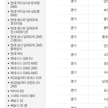
경기
안
현대 아이오닉9 항속형
AWD
경기
부
현대 아이오닉9 성능형
AWD
경기
광
현대 캐스퍼 일렉트릭
프리미엄
경기
평
현대 캐스퍼 일렉트릭
인스퍼레이션
현대 코나 일렉트릭 2WD
경기
동
스탠다드
현대 코나 일렉트릭 2WD
경기
안
롱레인지
현대 넥쏘
경기
고
제네시스 G80 EV
제네시스 GV70 AWD
경기
과
제네시스 GV60 2WD
경기
구
제네시스 GV60 AWD
KG모빌리티 토레스 EVX
경기
남
KG모빌리티 코란도 EV
2WD
경기
오
마이브 M1
스마트 이브이 제타
경기
시
쎄보-C SE
쎄보-C SE 밴