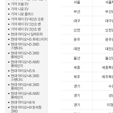
서울
서울
기아 쏘울 EV
기아 니로 EV
부산
부산
기아 니로 플러스
기아 레이 EV 4인승 승용
대구
대구
기아 레이 EV 1인승 밴
기아 레이 EV 2인승 밴
인천
인천
현대 아이오닉 일렉트릭
현대 아이오닉5 프레스티지
광주
광주
현대 아이오닉5 2WD
스탠다드
대전
대전
현대 아이오닉5 2WD
롱레인지
울산
울산
현대 아이오닉5 AWD
롱레인지
세종
세종특
현대 아이오닉5 N
현대 아이오닉6 2WD
제주
제주특
스탠다드
현대 아이오닉6 2WD
경기
수
롱레인지
현대 아이오닉6 AWD
경기
성
롱레인지
현대 아이오닉6 N
경기
의
현대 아이오닉9 항속형
2WD