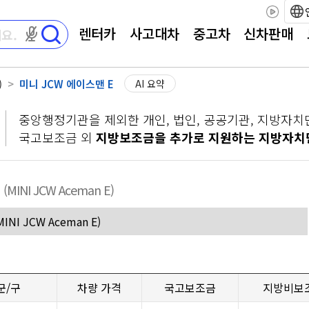
렌터카
사고대차
중고차
신차판매
마이크 권한이 필요합니다
)
미니 JCW 에이스맨 E
AI 요약
중앙행정기관을 제외한 개인, 법인, 공공기관, 지방자치
국고보조금 외
지방보조금을 추가로 지원하는 지방자치
E
(MINI JCW Aceman E)
군/구
차량 가격
국고보조금
지방비보