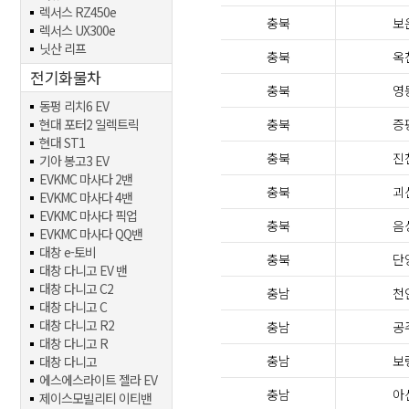
렉서스 RZ450e
충북
보
렉서스 UX300e
닛산 리프
충북
옥
전기화물차
충북
영
동펑 리치6 EV
현대 포터2 일렉트릭
충북
증
현대 ST1
충북
진
기아 봉고3 EV
EVKMC 마사다 2밴
충북
괴
EVKMC 마사다 4밴
EVKMC 마사다 픽업
충북
음
EVKMC 마사다 QQ밴
대창 e-토비
충북
단
대창 다니고 EV 밴
대창 다니고 C2
충남
천
대창 다니고 C
대창 다니고 R2
충남
공
대창 다니고 R
충남
보
대창 다니고
에스에스라이트 젤라 EV
충남
아
제이스모빌리티 이티밴