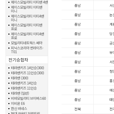
제이스모빌리티 이티밴 4밴
충남
서
제이스모빌리티 이티밴
미니
충남
논
제이스모빌리티 이티4밴
미니
충남
계
제이스모빌리티 이티밴
프로
충남
당
제이스모빌리티 이티4밴
프로
모빌리티네트웍스 쎄아
충남
금
피닉스코리아 썬라이즈-
T01
충남
부
전기승합차
충남
서
테라밴키즈 14인승(300)
충남
청
테라밴키즈 11인승(300)
테라밴 (300)
충남
홍
테라밴키즈 14인승
테라밴키즈 11인승
충남
예
테라밴 (일반)
비바모빌리티 브이버스60
충남
태
이비온 E6
한신 바네스
전북
전
현대 카운티 일렉트릭