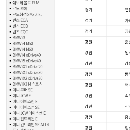
쉐보레 볼트 EUV
르노 조에
경기
연
르노삼성 SM3 Z.E.
벤츠 EQA
경기
가
벤츠 EQB
경기
양
벤츠 EQC
BMW i3
강원
춘
BMW i4 M50
BMW i4 M60
강원
원
BMW i4 eDrive40
BMW i5 eDrive40
강원
강
BMW iX1 xDrive20
BMW iX1 xDrive30
강원
동
BMW iX2 xDrive20
BMW iX3 M 스포츠
강원
태
미니 쿠퍼 SE
미니 JCW E
강원
속
미니 에이스맨 E
강원
삼
미니 에이스맨 SE
미니 JCW 에이스맨 E
강원
홍
미니 컨트리맨 E
미니 컨트리맨 SE ALL4
강원
횡