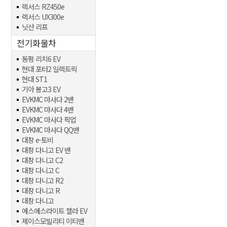
렉서스 RZ450e
렉서스 UX300e
닛산 리프
전기화물차
동펑 리치6 EV
현대 포터2 일렉트릭
현대 ST1
기아 봉고3 EV
EVKMC 마사다 2밴
EVKMC 마사다 4밴
EVKMC 마사다 픽업
EVKMC 마사다 QQ밴
대창 e-토비
대창 다니고 EV 밴
대창 다니고 C2
대창 다니고 C
대창 다니고 R2
대창 다니고 R
대창 다니고
에스에스라이트 젤라 EV
제이스모빌리티 이티밴