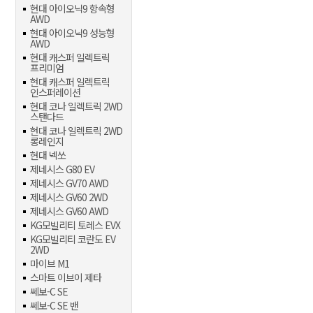
현대 아이오닉9 항속형
AWD
현대 아이오닉9 성능형
AWD
현대 캐스퍼 일렉트릭
프리미엄
현대 캐스퍼 일렉트릭
인스퍼레이션
현대 코나 일렉트릭 2WD
스탠다드
현대 코나 일렉트릭 2WD
롱레인지
현대 넥쏘
제네시스 G80 EV
제네시스 GV70 AWD
제네시스 GV60 2WD
제네시스 GV60 AWD
KG모빌리티 토레스 EVX
KG모빌리티 코란도 EV
2WD
마이브 M1
스마트 이브이 제타
쎄보-C SE
쎄보-C SE 밴