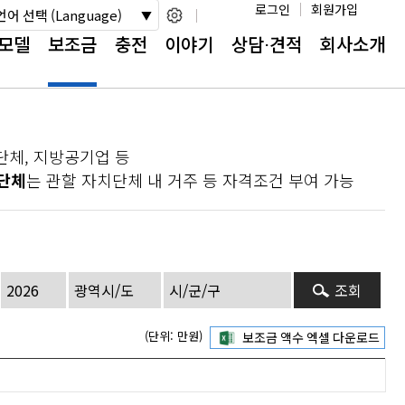
로그인
회원가입
언어 선택 (Language)
모델
보조금
충전
이야기
상담⋅견적
회사소개
단체, 지방공기업 등
단체
는 관할 자치단체 내 거주 등 자격조건 부여 가능
조회
(단위: 만원)