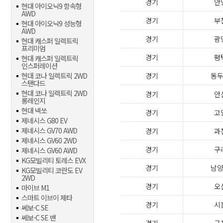
경기
안
현대 아이오닉9 항속형
AWD
경기
부
현대 아이오닉9 성능형
AWD
경기
광
현대 캐스퍼 일렉트릭
프리미엄
경기
평
현대 캐스퍼 일렉트릭
인스퍼레이션
현대 코나 일렉트릭 2WD
경기
동
스탠다드
현대 코나 일렉트릭 2WD
경기
안
롱레인지
현대 넥쏘
경기
고
제네시스 G80 EV
제네시스 GV70 AWD
경기
과
제네시스 GV60 2WD
경기
구
제네시스 GV60 AWD
KG모빌리티 토레스 EVX
경기
남
KG모빌리티 코란도 EV
2WD
경기
오
마이브 M1
스마트 이브이 제타
경기
시
쎄보-C SE
쎄보-C SE 밴