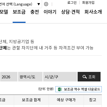
로그인
회원가입
언어 선택 (Language)
모델
보조금
충전
이야기
상담⋅견적
회사소개
단체, 지방공기업 등
단체
는 관할 자치단체 내 거주 등 자격조건 부여 가능
조회
(단위: 만원)
조금
보조금 합계
예상 구매가
참고