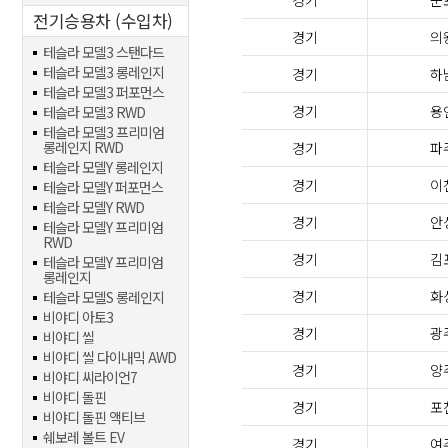
경기
군
전기승용차 (수입차)
경기
의
테슬라 모델3 스탠다드
테슬라 모델3 롱레인지
경기
하
테슬라 모델3 퍼포먼스
경기
용
테슬라 모델3 RWD
테슬라 모델3 프리미엄
롱레인지 RWD
경기
파
테슬라 모델Y 롱레인지
경기
이
테슬라 모델Y 퍼포먼스
테슬라 모델Y RWD
경기
안
테슬라 모델Y 프리미엄
RWD
경기
김
테슬라 모델Y 프리미엄
롱레인지
경기
화
테슬라 모델S 롱레인지
비야디 아토3
경기
광
비야디 씰
비야디 씰 다이내믹 AWD
경기
양
비야디 씨라이언7
비야디 돌핀
경기
포
비야디 돌핀 액티브
쉐보레 볼트 EV
경기
여