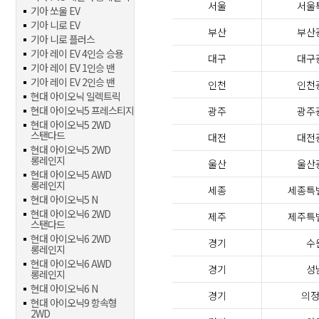
서울
서울
기아 쏘울 EV
기아 니로 EV
부산
부산
기아 니로 플러스
기아 레이 EV 4인승 승용
대구
대구
기아 레이 EV 1인승 밴
기아 레이 EV 2인승 밴
인천
인천
현대 아이오닉 일렉트릭
현대 아이오닉5 프레스티지
광주
광주
현대 아이오닉5 2WD
스탠다드
대전
대전
현대 아이오닉5 2WD
롱레인지
울산
울산
현대 아이오닉5 AWD
롱레인지
세종
세종특
현대 아이오닉5 N
현대 아이오닉6 2WD
제주
제주특
스탠다드
현대 아이오닉6 2WD
경기
수
롱레인지
현대 아이오닉6 AWD
경기
성
롱레인지
현대 아이오닉6 N
경기
의
현대 아이오닉9 항속형
2WD