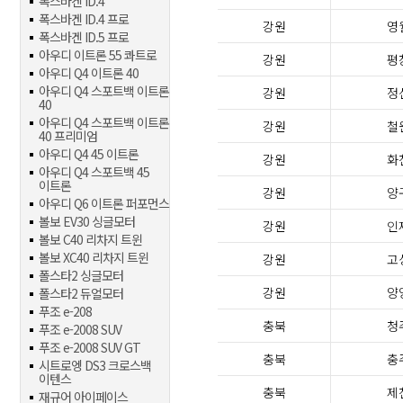
폭스바겐 ID.4
폭스바겐 ID.4 프로
강원
영
폭스바겐 ID.5 프로
아우디 이트론 55 콰트로
강원
평
아우디 Q4 이트론 40
아우디 Q4 스포트백 이트론
강원
정
40
아우디 Q4 스포트백 이트론
강원
철
40 프리미엄
아우디 Q4 45 이트론
강원
화
아우디 Q4 스포트백 45
이트론
강원
양
아우디 Q6 이트론 퍼포먼스
볼보 EV30 싱글모터
강원
인
볼보 C40 리차지 트윈
볼보 XC40 리차지 트윈
강원
고
폴스타2 싱글모터
강원
양
폴스타2 듀얼모터
푸조 e-208
충북
청
푸조 e-2008 SUV
푸조 e-2008 SUV GT
충북
충
시트로엥 DS3 크로스백
이텐스
충북
제
재규어 아이페이스