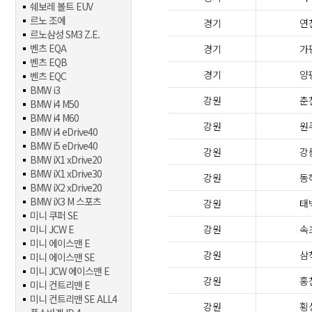
쉐보레 볼트 EUV
르노 조에
경기
연
르노삼성 SM3 Z.E.
벤츠 EQA
경기
가
벤츠 EQB
경기
양
벤츠 EQC
BMW i3
강원
춘
BMW i4 M50
BMW i4 M60
강원
원
BMW i4 eDrive40
BMW i5 eDrive40
강원
강
BMW iX1 xDrive20
BMW iX1 xDrive30
강원
동
BMW iX2 xDrive20
BMW iX3 M 스포츠
강원
태
미니 쿠퍼 SE
미니 JCW E
강원
속
미니 에이스맨 E
강원
삼
미니 에이스맨 SE
미니 JCW 에이스맨 E
강원
홍
미니 컨트리맨 E
미니 컨트리맨 SE ALL4
강원
횡