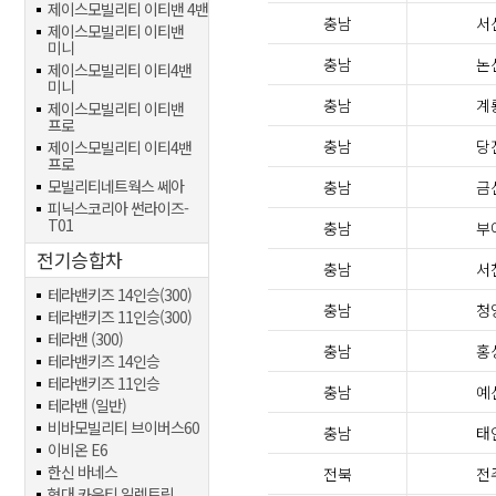
제이스모빌리티 이티밴 4밴
충남
서
제이스모빌리티 이티밴
미니
충남
논
제이스모빌리티 이티4밴
미니
충남
계
제이스모빌리티 이티밴
프로
충남
당
제이스모빌리티 이티4밴
프로
모빌리티네트웍스 쎄아
충남
금
피닉스코리아 썬라이즈-
T01
충남
부
전기승합차
충남
서
테라밴키즈 14인승(300)
충남
청
테라밴키즈 11인승(300)
테라밴 (300)
충남
홍
테라밴키즈 14인승
테라밴키즈 11인승
충남
예
테라밴 (일반)
비바모빌리티 브이버스60
충남
태
이비온 E6
한신 바네스
전북
전
현대 카운티 일렉트릭