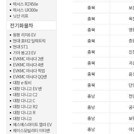
렉서스 RZ450e
충북
보
렉서스 UX300e
닛산 리프
충북
옥
전기화물차
충북
영
동펑 리치6 EV
현대 포터2 일렉트릭
충북
증
현대 ST1
충북
진
기아 봉고3 EV
EVKMC 마사다 2밴
충북
괴
EVKMC 마사다 4밴
EVKMC 마사다 픽업
충북
음
EVKMC 마사다 QQ밴
대창 e-토비
충북
단
대창 다니고 EV 밴
대창 다니고 C2
충남
천
대창 다니고 C
대창 다니고 R2
충남
공
대창 다니고 R
충남
보
대창 다니고
에스에스라이트 젤라 EV
충남
아
제이스모빌리티 이티밴