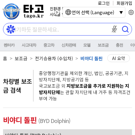
로그인
회원가입
친환경 전기자동차
언어 선택 (Language)
시대를 열어갑니다.
마이크 권한이
렌터카
사고대차
중고차
신차판매
모델
보조금
충전
이
홈
보조금
전기승용차 (수입차)
비야디 돌핀
AI 요약
중앙행정기관을 제외한 개인, 법인, 공공기관, 지
방자치단체, 지방공기업 등
차량별 보조
국고보조금 외
지방보조금을 추가로 지원하는 지
금 검색
방자치단체
는 관할 자치단체 내 거주 등 자격조건
부여 가능
비야디 돌핀
(BYD Dolphin)